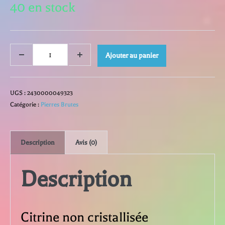
40 en stock
quantité
Ajouter au panier
Decrease
Increase
quantity
quantity
de
UGS :
2430000049323
Citrine
Catégorie :
Pierres Brutes
non
Description
Avis (0)
cristallisée
Description
Citrine non cristallisée