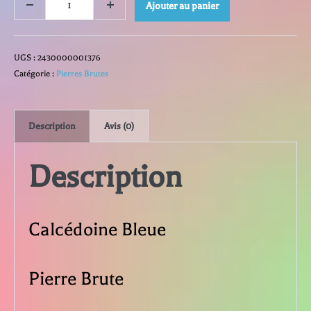
quantité
Ajouter au panier
Decrease
Increase
quantity
quantity
de
UGS :
2430000001376
Calcédoine
Catégorie :
Pierres Brutes
Bleue
Description
Avis (0)
Description
Calcédoine Bleue
Pierre Brute