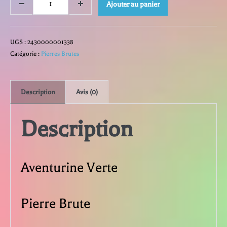
quantité
Ajouter au panier
Decrease
Increase
quantity
quantity
de
UGS :
2430000001338
Aventurine
Catégorie :
Pierres Brutes
Verte
Description
Avis (0)
Description
Aventurine Verte
Pierre Brute