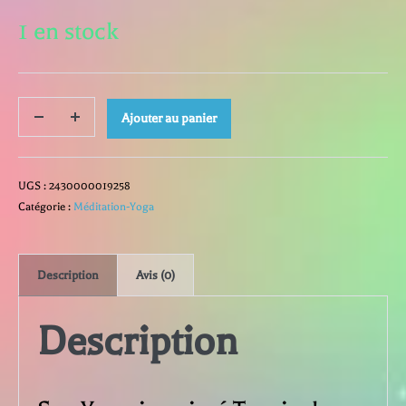
1 en stock
quantité
Ajouter au panier
Decrease
Increase
quantity
quantity
de
UGS :
2430000019258
Sac
Catégorie :
Méditation-Yoga
Yoga
Description
Avis (0)
imprimé
Description
Tropical