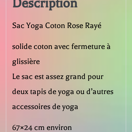
Description
Rose
Rayé
Sac Yoga Coton Rose Rayé
solide coton avec fermeture à
glissière
Le sac est assez grand pour
deux tapis de yoga ou d’autres
accessoires de yoga
67×24 cm environ