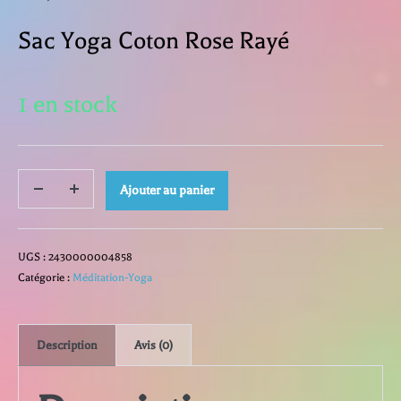
Sac Yoga Coton Rose Rayé
1 en stock
quantité
Ajouter au panier
Decrease
Increase
quantity
quantity
de
UGS :
2430000004858
Sac
Catégorie :
Méditation-Yoga
Yoga
Description
Avis (0)
Coton