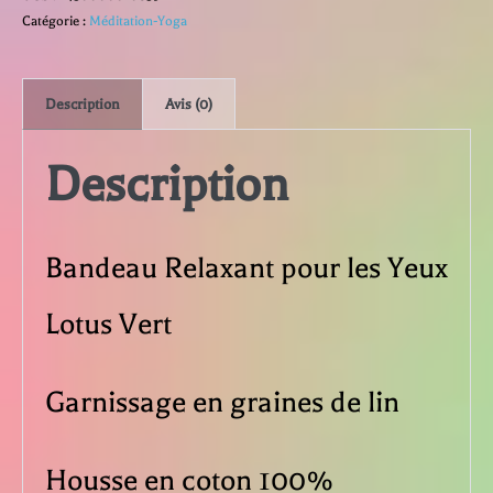
Bandeau
Catégorie :
Méditation-Yoga
Relaxant
Description
Avis (0)
pour
Description
les
Yeux
Bandeau Relaxant pour les Yeux
Lotus
Lotus Vert
Vert
Garnissage en graines de lin
Housse en coton 100%