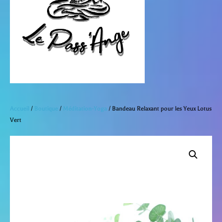
dans
le
d’achat
le
men
panier
Accueil
/
Boutique
/
Méditation-Yoga
/ Bandeau Relaxant pour les Yeux Lotus
Vert