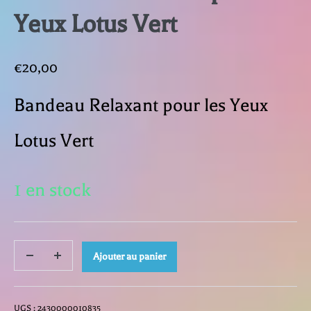
Yeux Lotus Vert
€
20,00
Bandeau Relaxant pour les Yeux
Lotus Vert
1 en stock
quantité
Ajouter au panier
Decrease
Increase
quantity
quantity
de
UGS :
2430000010835