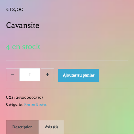
€
12,00
Cavansite
4 en stock
quantité
Ajouter au panier
Decrease
Increase
quantity
quantity
de
UGS :
2430000025303
Cavansite
Catégorie :
Pierres Brutes
Description
Avis (0)