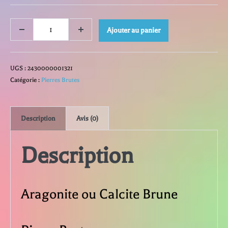
quantité
Ajouter au panier
Decrease
Increase
quantity
quantity
de
UGS :
2430000001321
Aragonite
Catégorie :
Pierres Brutes
Description
Avis (0)
Description
Aragonite ou Calcite Brune