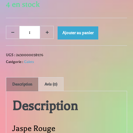
4 en stock
quantité
Ajouter au panier
Decrease
Increase
quantity
quantity
de
UGS :
2430000038976
Jaspe
Catégorie :
Galets
Rouge
Description
Avis (0)
Description
Jaspe Rouge