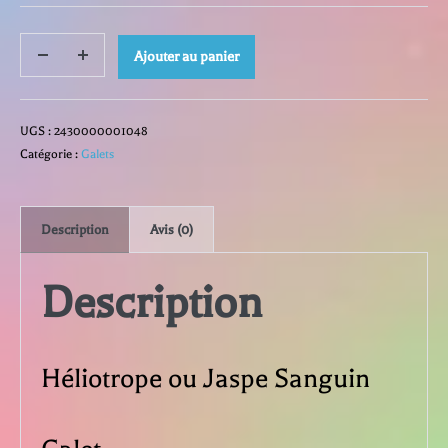
quantité
Ajouter au panier
Decrease
Increase
quantity
quantity
de
UGS :
2430000001048
Héliotrope
Catégorie :
Galets
ou
Description
Avis (0)
Jaspe
Description
Sanguin
Héliotrope ou Jaspe Sanguin