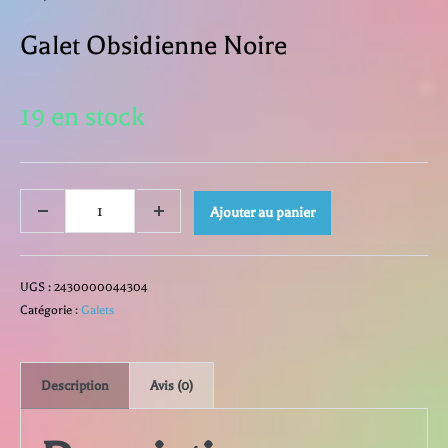
Galet Obsidienne Noire
19 en stock
quantité
Ajouter au panier
Decrease
Increase
quantity
quantity
de
UGS :
2430000044304
Galet
Catégorie :
Galets
Obsidienne
Description
Avis (0)
Noire