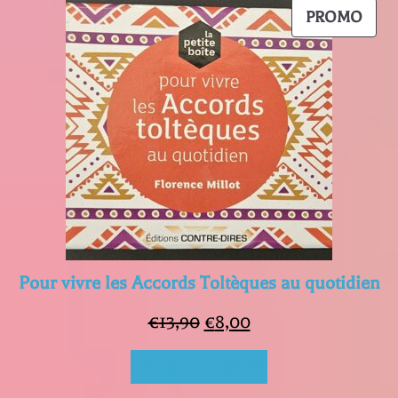
était :
est :
PRO
PROMO
€13,90.
€8,00.
EN
PRO
Pour vivre les Accords Toltèques au quotidien
Le
Le
€
13,90
€
8,00
prix
prix
Ajouter au panier
initial
actuel