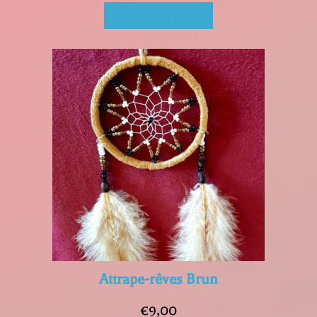
prix
prix
Ajouter au panier
initial
actuel
était :
est :
€18,00.
€11,00.
Attrape-rêves Brun
€
9,00