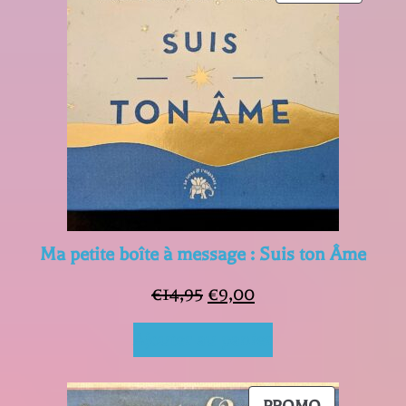
EN
PROMO
Ma petite boîte à message : Suis ton Âme
Le
Le
€
14,95
€
9,00
prix
prix
Ajouter au panier
initial
actuel
était :
est :
PRODUIT