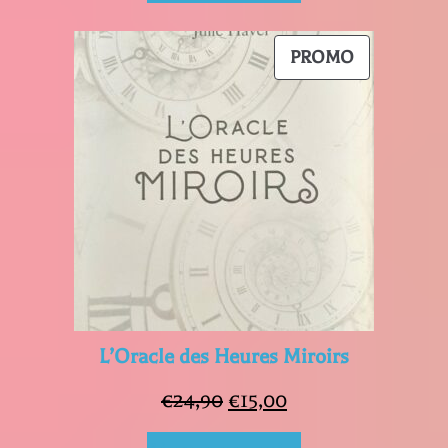
initial
actuel
était :
est :
PRODUIT
PROMO
€25,00.
€15,00.
EN
PROMOTIO
L’Oracle des Heures Miroirs
Le
Le
€
24,90
€
15,00
prix
prix