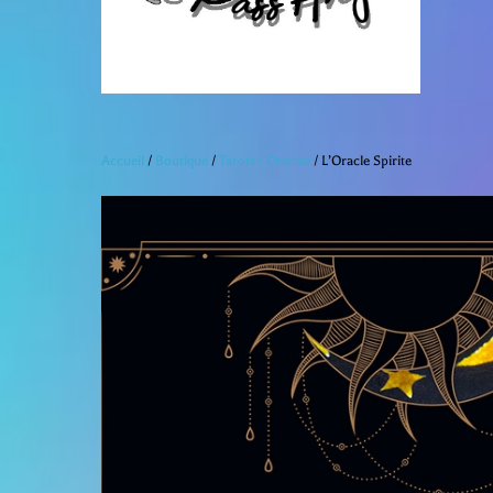
Accueil
/
Boutique
/
Tarots - Oracles
/ L’Oracle Spirite