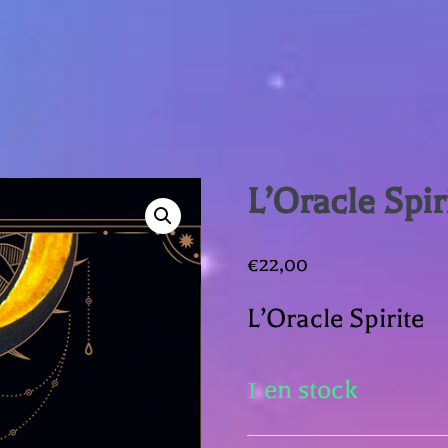
L’Oracle Spir
€
22,00
L’Oracle Spirite
1 en stock