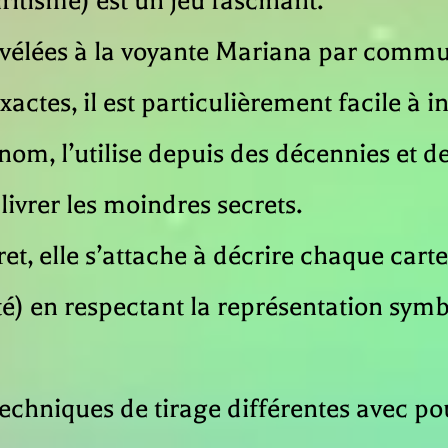
ritisme) est un jeu fascinant.
 révélées à la voyante Mariana par commu
actes, il est particulièrement facile à in
enom, l’utilise depuis des décennies et 
livrer les moindres secrets.
ret, elle s’attache à décrire chaque car
nté) en respectant la représentation sy
techniques de tirage différentes avec p