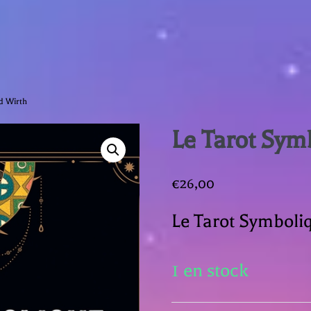
d Wirth
Le Tarot Sym
€
26,00
Le Tarot Symboli
1 en stock