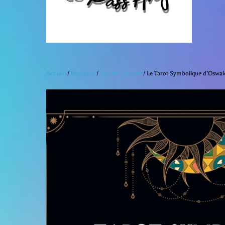
Accueil
/
Boutique
/
Tarots - Oracles
/ Le Tarot Symbolique d’Oswal