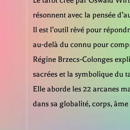
Le tarot créé par Oswald Wir
résonnent avec la pensée d’a
Il est l’outil rêvé pour répon
au-delà du connu pour compr
Régine Brzecs-Colonges expliq
sacrées et la symbolique du ta
Elle aborde les 22 arcanes 
dans sa globalité, corps, âme e