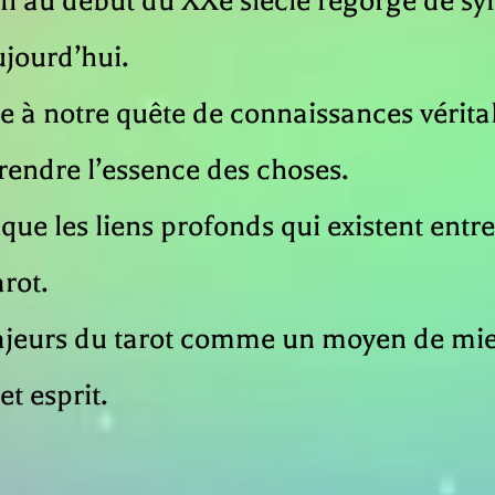
th au début du XXe siècle regorge de sy
ujourd’hui.
dre à notre quête de connaissances vérita
endre l’essence des choses.
ue les liens profonds qui existent entre
rot.
majeurs du tarot comme un moyen de m
t esprit.