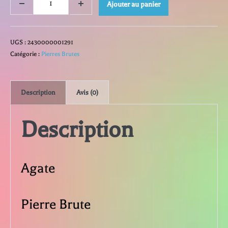
quantité
Ajouter au panier
Decrease
Increase
quantity
quantity
de
UGS :
2430000001291
Agate
Catégorie :
Pierres Brutes
Description
Avis (0)
Description
Agate
Pierre Brute