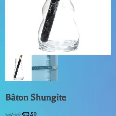
Bâton Shungite
Le
Le
€
27,00
€
13,50