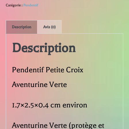
Pendentif
Catégorie :
Pendentif
Petite
Description
Avis (0)
Croix
Description
Aventurine
Verte
Pendentif Petite Croix
Aventurine Verte
1.7×2.5×0.4 cm environ
Aventurine Verte (protège et