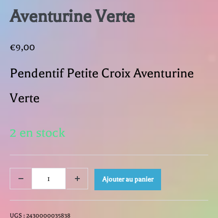
Aventurine Verte
€
9,00
Pendentif Petite Croix Aventurine
Verte
2 en stock
quantité
Ajouter au panier
Decrease
Increase
quantity
quantity
de
UGS :
2430000035838