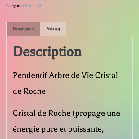
Pendentif
Catégorie :
Pendentif
Arbre
Description
Avis (0)
de
Description
Vie
Cristal
Pendentif Arbre de Vie Cristal
de
de Roche
Roche
Cristal de Roche (propage une
énergie pure et puissante,