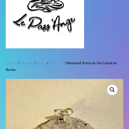
dans
le
d’achat
le
men
panier
Accueil
/
Boutique
/
Bijoux
/
Pendentif
/ Pendentif Arbre de Vie Cristal de
Roche