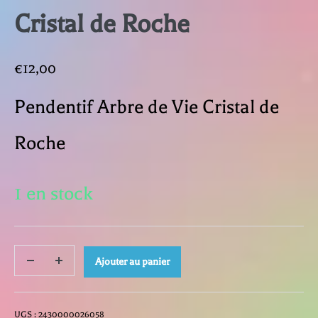
Cristal de Roche
€
12,00
Pendentif Arbre de Vie Cristal de
Roche
1 en stock
quantité
Ajouter au panier
Decrease
Increase
quantity
quantity
de
UGS :
2430000026058